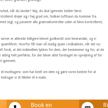
essted, når du lander? Nej, du skal igennem tolden først.
trolleret drejer sig i høj grad om, hvilken lufthavn du kommer fra.
med segl, og passerer alle grænsekontroller uden at blive kontrolleret,
erver er allerede tidligere blevet godkendt som leverandør, og e-
 spamfiltret. Hvorfor får man så stadig spam i indbakken, når der nu
lt fordi, at det indimellem lykkes for dem, der bestemmer sig for, at de
r aldrig helt perfekte, for der bliver altid foretaget en opvejning af for
et igennem.
ls til modtagere, som har bedt om dem og gøre vores bedste for at
rager vi til tilliden til e-mails.
Book en
R