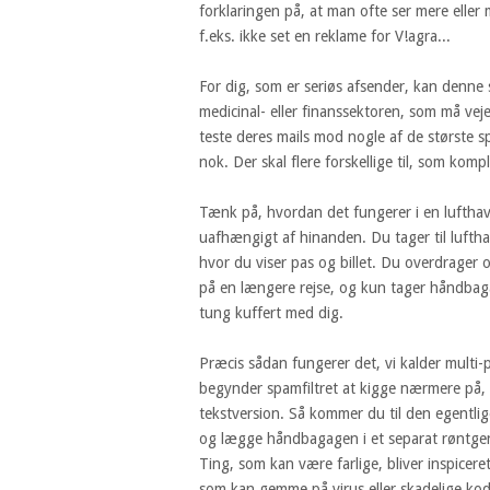
forklaringen på, at man ofte ser mere eller 
f.eks. ikke set en reklame for V!agra...
For dig, som er seriøs afsender, kan denne 
medicinal- eller finanssektoren, som må vej
teste deres mails mod nogle af de største sp
nok. Der skal flere forskellige til, som kom
Tænk på, hvordan det fungerer i en luftha
uafhængigt af hinanden. Du tager til lufth
hvor du viser pas og billet. Du overdrager og
på en længere rejse, og kun tager håndbaga
tung kuffert med dig.
Præcis sådan fungerer det, vi kalder multi-p
begynder spamfiltret at kigge nærmere på, 
tekstversion. Så kommer du til den egentlig
og lægge håndbagagen i et separat røntgen
Ting, som kan være farlige, bliver inspicere
som kan gemme på virus eller skadelige kode