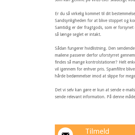
Er du så virkelig kommet til dit bestemmels
Sandsynligheden for at blive stoppet og kon
Samtidig er der fragtgods, som er forsynet 
så længe seglet er intakt.
Sådan fungerer hvidlistning. Den sendende s
mailene passerer derfor uforstyrret gennem
findes så mange kontrolstationer? Helt enke
vil igennem for enhver pris. Spamfiltre blive
hårde bedømmelser imod at slippe for meg
Det vi selv kan gøre er kun at sende e-mai
sende relevant information. På denne måde bid
Tilmeld