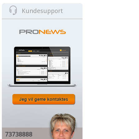
Kundesupport
73738888