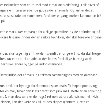
ttes indimellem som en trussel mod e-mail markedsføring. Folk bliver så
ngere er interesserede i de gode sider af e-mails. Og vist er det et
 med at spise ude om sommeren, fordi der engang imellem kommer en bi?
 på.
de e-mails. Der er mange forskellige spamfiltre, og de befinder sig på
mplicere tingene, findes der en række teknikker, der skal forenkle tingene
ender, skal tage mig af, hvordan spamfiltre fungerer? Jo, du skal bruge
ter. Du er nødt til at vide, at der findes forskellige filtre og at de
t tekniske, andre bygger på indholdsanalyse.
lyserer indholdet af mails, og teksten sammenlignes med en database.
nts. Ord, der hyppigt forekommer i spam mails får højere points, og
or en mail, bliver den klassificeret som junk mail. Dette er en enkelt og
am på, men desværre er den også ret nem at lure af, hvis man vil. Hvis
elelsen, kan det være nok til, at den slipper igennem. Dette er