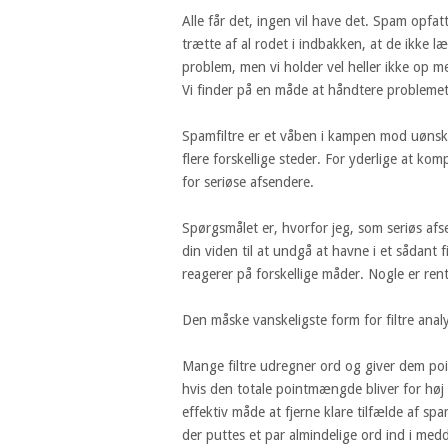
Alle får det, ingen vil have det. Spam opfa
trætte af al rodet i indbakken, at de ikke læ
problem, men vi holder vel heller ikke op
Vi finder på en måde at håndtere problemet
Spamfiltre er et våben i kampen mod uønske
flere forskellige steder. For yderlige at ko
for seriøse afsendere.
Spørgsmålet er, hvorfor jeg, som seriøs afs
din viden til at undgå at havne i et sådant fil
reagerer på forskellige måder. Nogle er ren
Den måske vanskeligste form for filtre ana
Mange filtre udregner ord og giver dem poi
hvis den totale pointmængde bliver for høj f
effektiv måde at fjerne klare tilfælde af sp
der puttes et par almindelige ord ind i medd