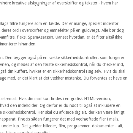
mindre kreative afskygninger af overskrifter og tekster - hvem har
slags filtre fungere som en fælde. Der er mange, specielt indenfor
e deres ord i overskrifter og emnefelter på en guldvægt. Alle bør dog
amfiltre, f.eks. SpamAssassin. Uanset hvordan, er ét filter altså ikke
plimenterer hinanden.
vn. Den bygger også på en række sikkerhedskontroller, som fungerer
avnen, og mødes af den første sikkerhedskontrol, når du checker ind,
så din kuffert, hvilket er en sikkerhedskontrol i sig selv. Hvis du skal
ge med, er det klart at det vækker mistanke. Du forventes at have en
art-email. Hvis din mail kun findes i en grafisk HTML-version,
hvad den indeholder. Og derfor er du nødt til også at inkludere en
e sikkerhedskontrol. Her skal du afklæde dig alt, der kan være farligt
apparat. Præcis sådan fungerer det med vedhæftede filer i mails.
t under lup. Det gælder billeder, film, programmer, dokumenter - alt,
r, bliver gransket grundigt.