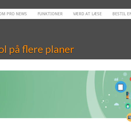
OM PRO NEWS
FUNKTIONER
VÆRD AT LÆSE
BESTIL E
ol på flere planer